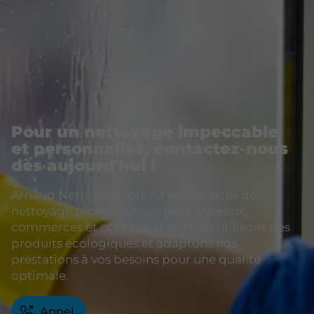
Pour un nettoyage impeccable
et personnalisé, contactez-nous
dès aujourd'hui !
Arnaud Nettoyage fournit des services de
nettoyage professionnels pour bureaux,
commerces et copropriétés. Nous utilisons des
produits écologiques et adaptons nos
prestations à vos besoins pour une qualité
optimale.
Appel